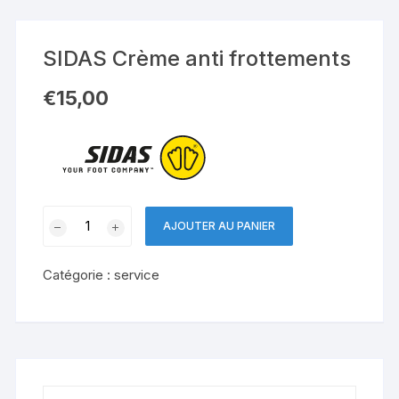
SIDAS Crème anti frottements
€
15,00
quantité
AJOUTER AU PANIER
de
SIDAS
Catégorie :
service
Crème
anti
frottements