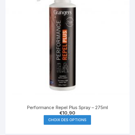
Performance Repel Plus Spray – 275ml
€
10,90
Ce
CHOIX DES OPTIONS
produit
a