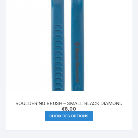
BOULDERING BRUSH – SMALL BLACK DIAMOND
€
8,00
Ce
CHOIX DES OPTIONS
produit
a
plusieurs