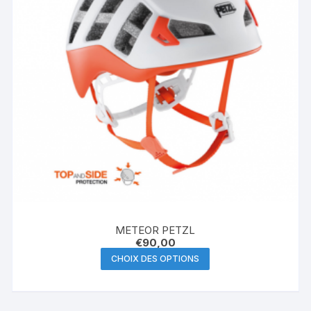
METEOR PETZL
€
90,00
Ce
CHOIX DES OPTIONS
produit
a
plusieurs