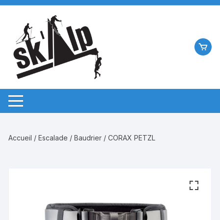
Aller
au
contenu
Accueil
/
Escalade
/
Baudrier
/ CORAX PETZL