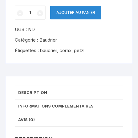
quantité
AJOUTER AU PANIER
de
CORAX
UGS :
ND
PETZL
Catégorie :
Baudrier
Étiquettes :
baudrier
,
corax
,
petzl
DESCRIPTION
INFORMATIONS COMPLÉMENTAIRES
AVIS (0)