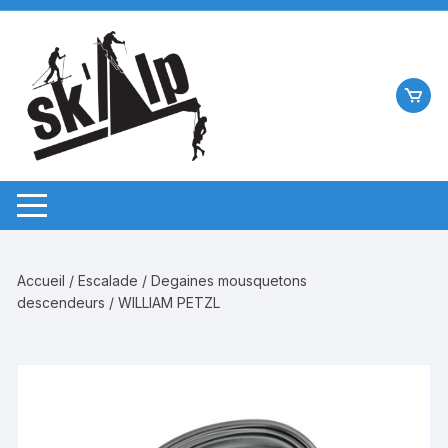
Aller
au
contenu
Accueil
/
Escalade
/
Degaines mousquetons
descendeurs
/ WILLIAM PETZL