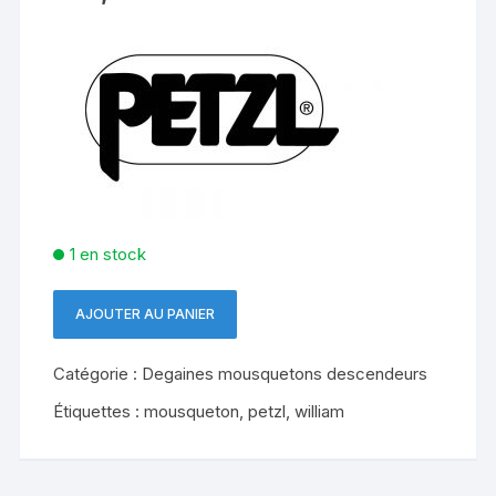
1 en stock
AJOUTER AU PANIER
quantité
de
Catégorie :
Degaines mousquetons descendeurs
WILLIAM
PETZL
Étiquettes :
mousqueton
,
petzl
,
william