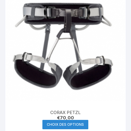
CORAX PETZL
€
70,00
Ce
CHOIX DES OPTIONS
produit