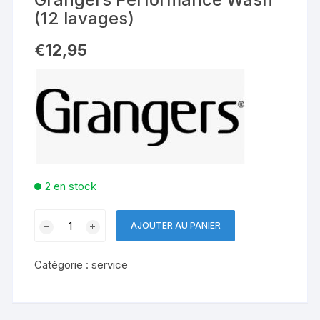
(12 lavages)
€
12,95
2 en stock
quantité
AJOUTER AU PANIER
de
Grangers
Catégorie :
service
Performance
Wash
(12
lavages)