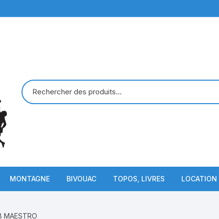
MONTAGNE
BIVOUAC
TOPOS, LIVRES
LOCATION
Piolets
Sac de Couchage
B MAESTRO