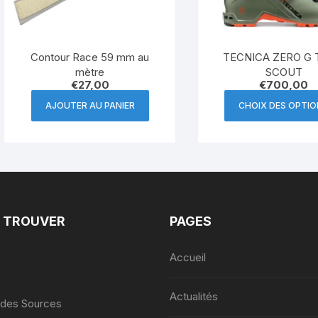
Contour Race 59 mm au
TECNICA ZERO G
mètre
SCOUT
€
27,00
€
700,00
AJOUTER AU PANIER
CHOIX DES OPTI
 TROUVER
PAGES
Accueil
Actualités
 des Sources