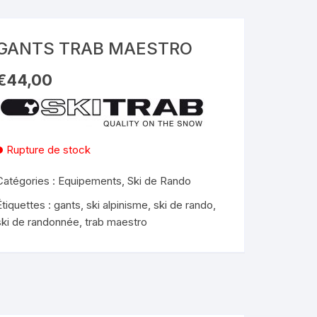
GANTS TRAB MAESTRO
€
44,00
Rupture de stock
Catégories :
Equipements
,
Ski de Rando
Étiquettes :
gants
,
ski alpinisme
,
ski de rando
,
ski de randonnée
,
trab maestro