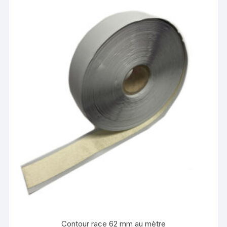
variations.
Les
options
peuvent
être
choisies
sur
la
page
du
produit
Contour race 62 mm au mètre