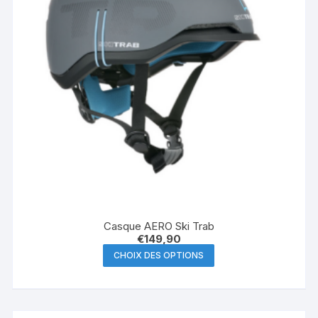
Casque AERO Ski Trab
€
149,90
Ce
CHOIX DES OPTIONS
produit
a
plusieurs