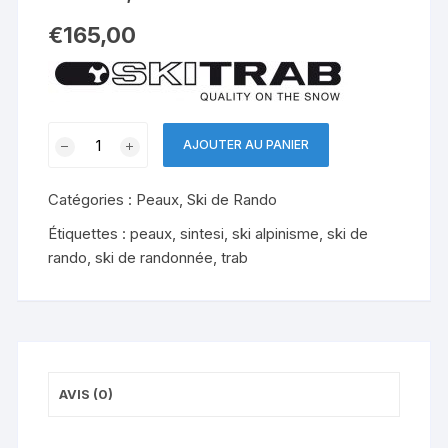
€
165,00
quantité
AJOUTER AU PANIER
de
TRAB
Catégories :
Peaux
,
Ski de Rando
Peaux
taillées
Étiquettes :
peaux
,
sintesi
,
ski alpinisme
,
ski de
Ortles,
rando
,
ski de randonnée
,
trab
Stelvio,
Gavia
AVIS (0)