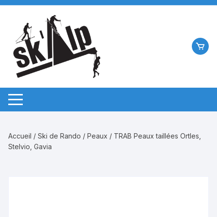
Aller
au
contenu
Accueil
/
Ski de Rando
/
Peaux
/ TRAB Peaux taillées Ortles,
Stelvio, Gavia