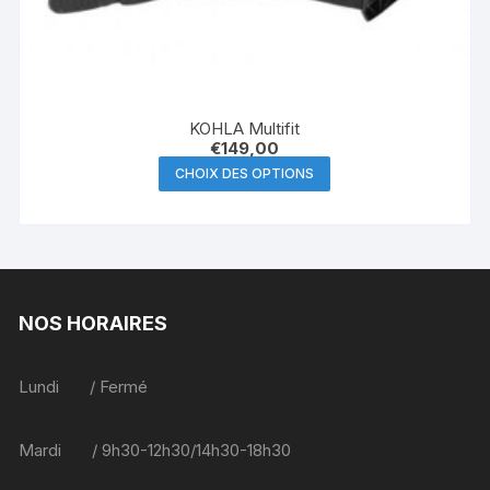
KOHLA Multifit
€
149,00
Ce
CHOIX DES OPTIONS
produit
a
plusieurs
variations.
Les
NOS HORAIRES
options
peuvent
être
Lundi / Fermé
choisies
sur
Mardi / 9h30-12h30/14h30-18h30
la
page