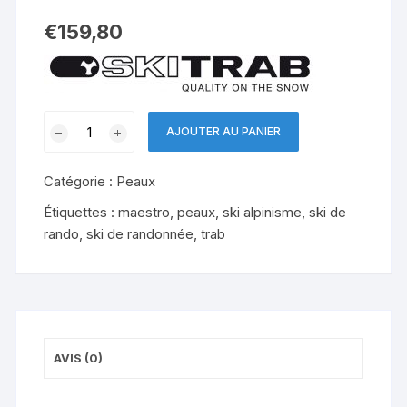
€
159,80
quantité
AJOUTER AU PANIER
de
TRAB
Catégorie :
Peaux
Peaux
taillées
Étiquettes :
maestro
,
peaux
,
ski alpinisme
,
ski de
MAGICO.2
rando
,
ski de randonnée
,
trab
AVIS (0)