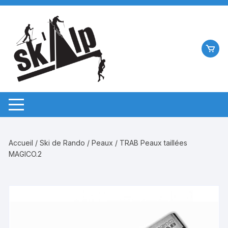
Aller
au
contenu
Accueil
/
Ski de Rando
/
Peaux
/ TRAB Peaux taillées
MAGICO.2