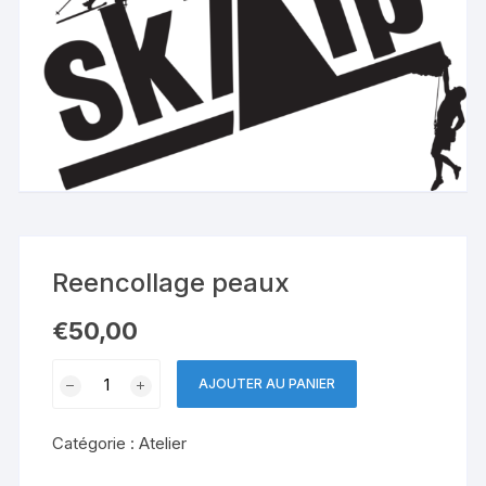
Reencollage peaux
€
50,00
quantité
AJOUTER AU PANIER
de
Reencollage
Catégorie :
Atelier
peaux