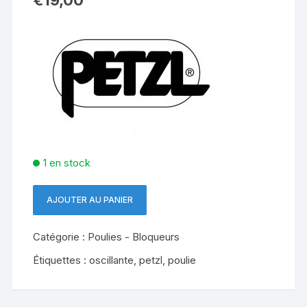
1 en stock
AJOUTER AU PANIER
quantité
de
Catégorie :
Poulies - Bloqueurs
OSCILLANTE
PETZL
Étiquettes :
oscillante
,
petzl
,
poulie