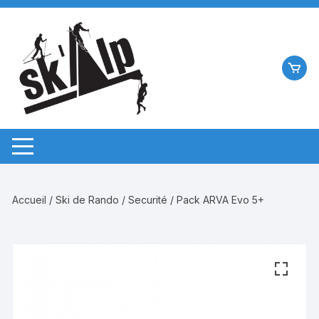
Aller
au
contenu
Accueil
/
Ski de Rando
/
Securité
/ Pack ARVA Evo 5+