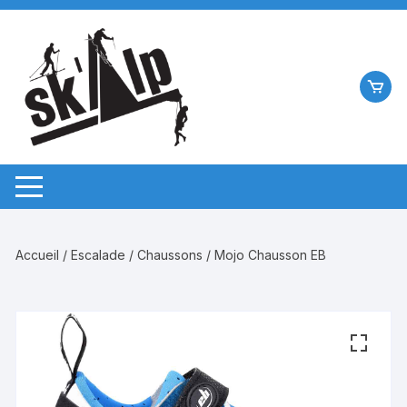
Aller
au
contenu
Accueil
/
Escalade
/
Chaussons
/ Mojo Chausson EB