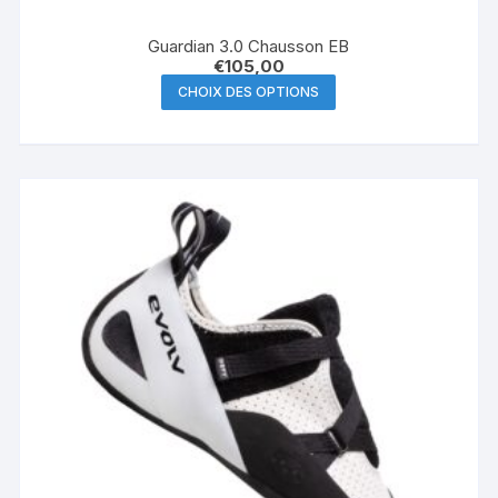
Guardian 3.0 Chausson EB
€
105,00
Ce
CHOIX DES OPTIONS
produit
a
plusieurs
variations.
Les
options
peuvent
être
choisies
sur
la
page
du
produit