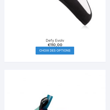
Defy Evolv
€
110,00
Ce
CHOIX DES OPTIONS
produit
a
plusieurs
variations.
Les
options
peuvent
être
choisies
sur