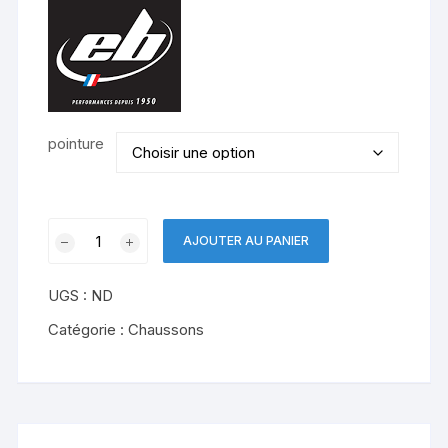
pointure
quantité
AJOUTER AU PANIER
de
Mojo
UGS :
ND
Chausson
EB
Catégorie :
Chaussons