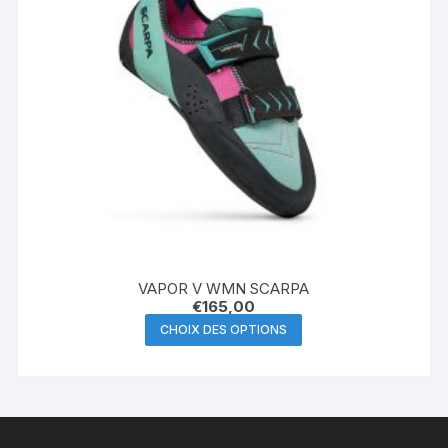
la
page
du
produit
VAPOR V WMN SCARPA
€
165,00
Ce
CHOIX DES OPTIONS
produit
a
plusieurs
variations.
Les