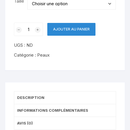
Taille
quantité
AJOUTER AU PANIER
de
KOHLA
UGS :
ND
Multifit
Catégorie :
Peaux
DESCRIPTION
INFORMATIONS COMPLÉMENTAIRES
AVIS (0)