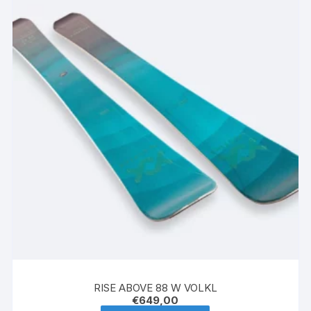
options
peuvent
être
choisies
sur
la
page
du
produit
RISE ABOVE 88 W VOLKL
€
649,00