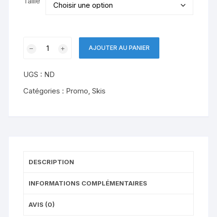
Taille
quantité
AJOUTER AU PANIER
de
K2
UGS :
ND
Wayback
98
Catégories :
Promo
,
Skis
W
DESCRIPTION
INFORMATIONS COMPLÉMENTAIRES
AVIS (0)