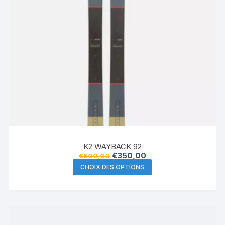
K2 WAYBACK 92
Le
Le
€
350,00
€
500,00
prix
prix
Ce
CHOIX DES OPTIONS
initial
actuel
produit
était :
est :
€500,00.
€350,00.
a
plusieurs
variations.
Les