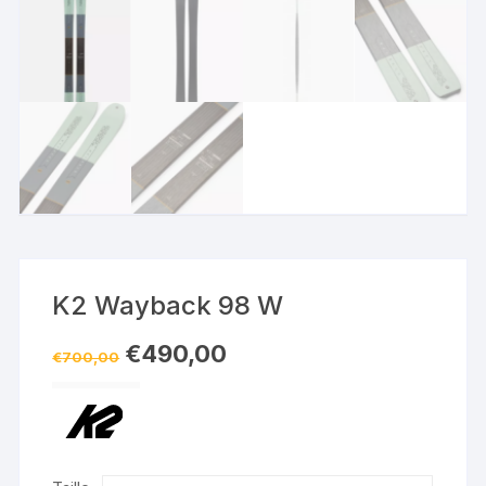
K2 Wayback 98 W
Le
Le
€
490,00
€
700,00
prix
prix
initial
actuel
était :
est :
€700,00.
€490,00.