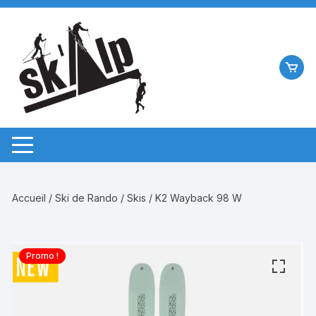
Aller
au
contenu
Accueil
/
Ski de Rando
/
Skis
/ K2 Wayback 98 W
Promo !