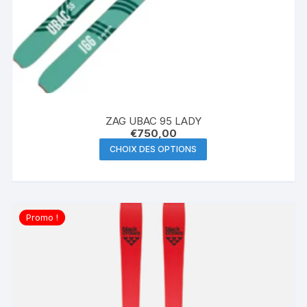
ZAG UBAC 95 LADY
€
750,00
Ce
CHOIX DES OPTIONS
produit
a
plusieurs
variations.
Promo !
Les
options
peuvent
être
choisies