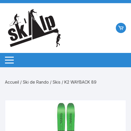
Aller
au
contenu
Accueil
/
Ski de Rando
/
Skis
/ K2 WAYBACK 89