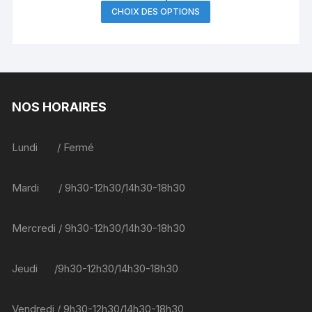
Ce
CHOIX DES OPTIONS
produit
a
plusieurs
variations.
Les
NOS HORAIRES
options
peuvent
être
Lundi / Fermé
choisies
sur
Mardi / 9h30-12h30/14h30-18h30
la
page
du
Mercredi / 9h30-12h30/14h30-18h30
produit
Jeudi /9h30-12h30/14h30-18h30
Vendredi / 9h30-12h30/14h30-18h30