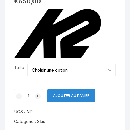
€
650,00
Taille
quantité
AJOUTER AU PANIER
de
K2
UGS :
ND
WAYBACK
89
Catégorie :
Skis