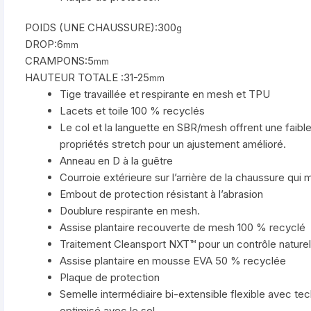
POIDS (UNE CHAUSSURE):300
g
DROP:6
mm
CRAMPONS:5
mm
HAUTEUR TOTALE :31-25
mm
Tige travaillée et respirante en mesh et TPU
Lacets et toile 100 % recyclés
Le col et la languette en SBR/mesh offrent une faible
propriétés stretch pour un ajustement amélioré.
Anneau en D à la guêtre
Courroie extérieure sur l’arrière de la chaussure qui m
Embout de protection résistant à l’abrasion
Doublure respirante en mesh.
Assise plantaire recouverte de mesh 100 % recyclé
Traitement Cleansport NXT™ pour un contrôle nature
Assise plantaire en mousse EVA 50 % recyclée
Plaque de protection
Semelle intermédiaire bi-extensible flexible avec t
optimisé avec le sol