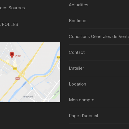
la
Actualités
page
 des Sources
du
Boutique
produit
 CROLLES
Conditions Générales de Vent
Contact
L’atelier
Location
Mon compte
Page d’accueil