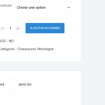
pointure
quantité
AJOUTER AU PANIER
de
Femme
UGS :
ND
gility
Peak
Catégorie :
Chaussures Montagne
5
RES
AVIS (0)