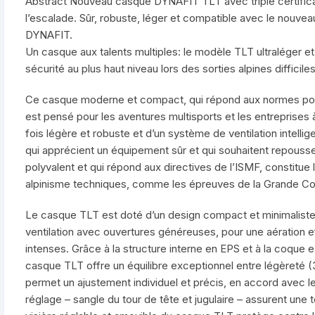
Abstract
Nouveau casque DYNAFIT TLT avec triple certificat
l’escalade. Sûr, robuste, léger et compatible avec le nouve
DYNAFIT.
Un casque aux talents multiples: le modèle TLT ultraléger et 
sécurité au plus haut niveau lors des sorties alpines difficile
Ce casque moderne et compact, qui répond aux normes pour l
est pensé pour les aventures multisports et les entreprises 
fois légère et robuste et d’un système de ventilation intellige
qui apprécient un équipement sûr et qui souhaitent repousse
polyvalent et qui répond aux directives de l’ISMF, constitue
alpinisme techniques, comme les épreuves de la Grande Co
Le casque TLT est doté d’un design compact et minimaliste
ventilation avec ouvertures généreuses, pour une aération e
intenses. Grâce à la structure interne en EPS et à la coque
casque TLT offre un équilibre exceptionnel entre légèreté (3
permet un ajustement individuel et précis, en accord avec 
réglage – sangle du tour de tête et jugulaire – assurent une