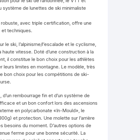
ion pour le ski de randonnée, le VTT et
au système de lunettes de ski minimaliste
robuste, avec triple certification, offre une
s et techniques.
e ski, l’alpinisme/l’escalade et le cyclisme,
à haute vitesse. Doté d’une construction à la
nt, il constitue le bon choix pour les athlètes
r leurs limites en montagne. Le modèle, très
 le bon choix pour les compétitions de ski-
urse.
, d’un rembourrage fin et d’un système de
fficace et un bon confort lors des ascensions
 externe en polycarbonate «In-Mould», le
00g) et protection. Une molette sur l’arrière
les besoins du moment. D’autres options de
 tenue ferme pour une bonne sécurité. La