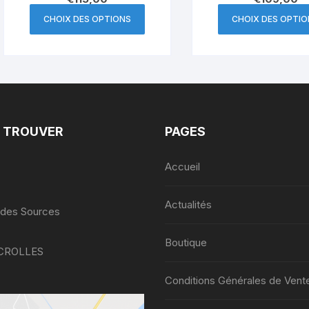
Ce
CHOIX DES OPTIONS
CHOIX DES OPTI
produit
a
plusieurs
variations.
Les
options
peuvent
 TROUVER
PAGES
être
choisies
Accueil
sur
la
Actualités
page
 des Sources
du
Boutique
produit
 CROLLES
Conditions Générales de Vent