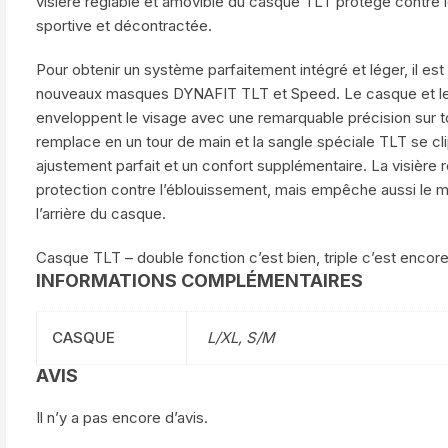
visière réglable et amovible du casque TLT protège contre l
sportive et décontractée.
Pour obtenir un système parfaitement intégré et léger, il est
nouveaux masques DYNAFIT TLT et Speed. Le casque et les
enveloppent le visage avec une remarquable précision sur t
remplace en un tour de main et la sangle spéciale TLT se cl
ajustement parfait et un confort supplémentaire. La visière
protection contre l’éblouissement, mais empêche aussi le m
l’arrière du casque.
Casque TLT – double fonction c’est bien, triple c’est encor
INFORMATIONS COMPLÉMENTAIRES
CASQUE
L/XL, S/M
AVIS
Il n’y a pas encore d’avis.