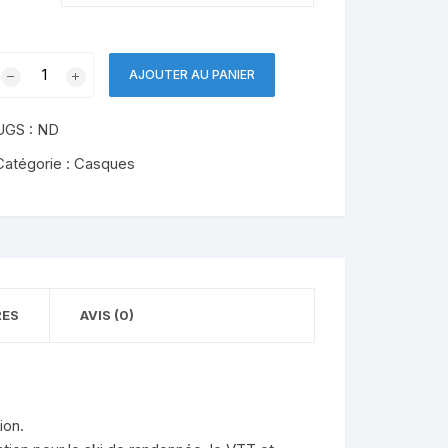
quantité
AJOUTER AU PANIER
de
DYNAFIT
UGS :
ND
TLT
Catégorie :
Casques
RES
AVIS (0)
ion.