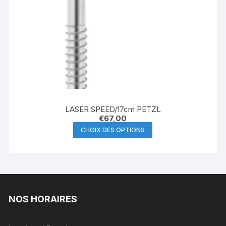
LASER SPEED/17cm PETZL
€
67,00
Ce
CHOIX DES OPTIONS
produit
a
plusieurs
variations.
Les
NOS HORAIRES
options
peuvent
être