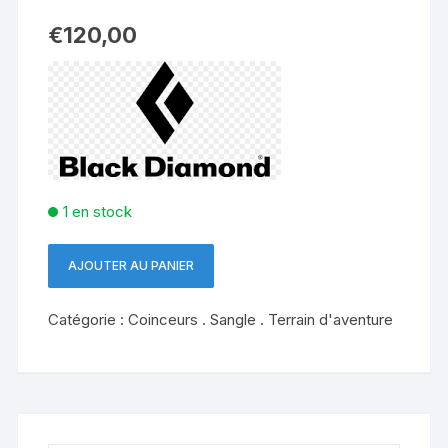
€
120,00
1 en stock
AJOUTER AU PANIER
quantité
de
Catégorie :
Coinceurs . Sangle . Terrain d'aventure
CAMALOT™
ULTRALIGHT/2
BLACK
DIAMOND