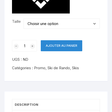
Taille
quantité
AJOUTER AU PANIER
de
BLACKCROWS
UGS :
ND
Navis
Freebird
Catégories :
Promo
,
Ski de Rando
,
Skis
DESCRIPTION