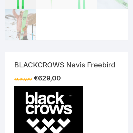
BLACKCROWS Navis Freebird
Le
Le
€
629,00
€
899,00
prix
prix
initial
actuel
était :
est :
€899,00.
€629,00.