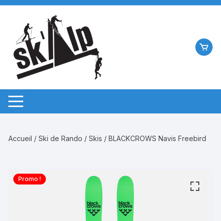
Aller
au
contenu
Accueil
/
Ski de Rando
/
Skis
/ BLACKCROWS Navis Freebird
Promo !