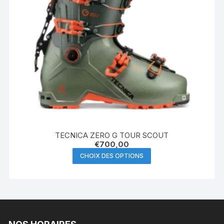
TECNICA ZERO G TOUR SCOUT
€
700,00
Ce
CHOIX DES OPTIONS
produit
a
plusieurs
variations.
Les