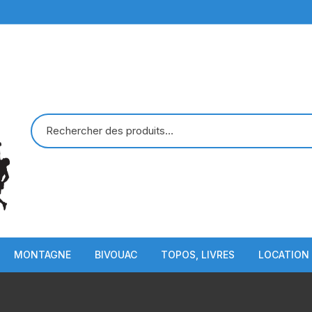
MONTAGNE
BIVOUAC
TOPOS, LIVRES
LOCATION
Piolets
Sac de Couchage