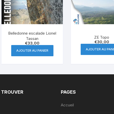
Belledonne escalade Lionel
ZE Topo
Tassan
€
30,00
€
33,00
AJOUTER AU PANI
AJOUTER AU PANIER
 TROUVER
PAGES
Accueil