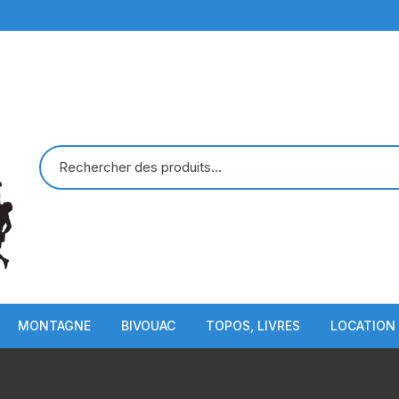
MONTAGNE
BIVOUAC
TOPOS, LIVRES
LOCATION
Piolets
Sac de Couchage