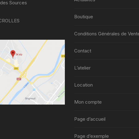
page
 des Sources
du
Boutique
produit
 CROLLES
Conditions Générales de Vent
Contact
L’atelier
Location
Mon compte
Page d’accueil
Page d’exemple